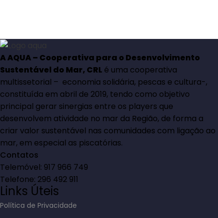
A AQUA – Cooperativa para o Desenvolvimento
Sustentável do Mar, CRL
é uma cooperativa
multissetorial – economia solidária, pescas e cultura-,
constituída em abril de 2019, tendo como objetivo
principal gerar sinergias entre os players que
desenvolvem atividade no mar da Região, de forma a
criar valor sustentável nas comunidades com ligação ao
mar, em especial as piscatórias.
Contatos
Telemóvel: 917 966 749
Telefone: 296 492 911
Links Úteis
Política de Privacidade